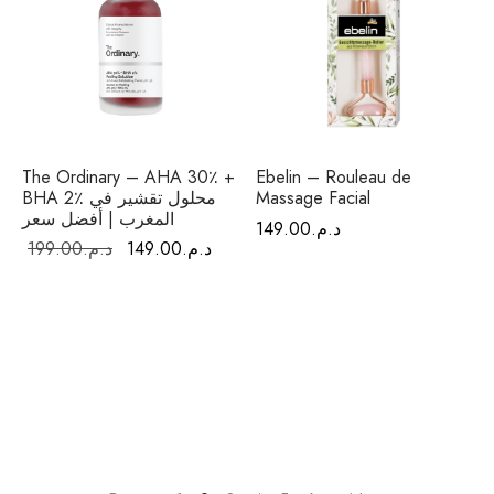
The Ordinary – AHA 30٪ +
Ebelin – Rouleau de
Massage Facial
BHA 2٪ محلول تقشير في
المغرب | أفضل سعر
د.م.
149.00
السعر
السعر
د.م.
149.00
د.م.
199.00
الحالي هو:
الأصلي هو:
د.م.149.00.
د.م.199.00.