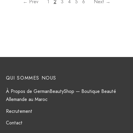
← Prev
1
2
3
4
5
6
Next →
QUI SOMMES NOUS
À Propos de GermanBeautyShop — Boutique Beauté
Allemande au Maroc
Recrutement
Contact