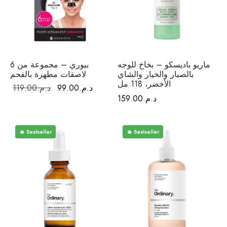
فيتامينات م
فيتامين E
المغني
ماريو باديسكو – بخاخ للوجه
بيوري – مجموعة من 6
بالصبار والخيار والشاي
لاصقات مطهرة بالفحم
الكال
الأخضر، 118 مل
السعر
السعر
د.م.
99.00
د.م.
119.00
د.م.
159.00
الحالي هو:
الأصلي هو:
أومي
د.م.99.00.
د.م.119.00.
الكو
🔥 Bestseller
🔥 Bestseller
أ