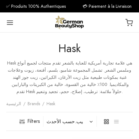
✅ Produits 100% Authentiques
💳 Paiement à la Livraison
Hask
Hask هي علامة تجارية أمريكية للعناية بالشعر تقدم منتجات لجميع أنواع
Back
وملمس الشعر. تشمل المجموعة شامبو، بلسم، أقنعة، زيوت وعلاجات
غنية بمكونات طبيعية مثل زيت الأرغان، الكيراتين، زيت جوز الهند
مكمل غذ
والمكاديميا. 100٪ خالية من القسوة، خالية من الكبريتات والبارابين.
تقدم Hask حلولاً ملائمة: ترطيب، إصلاح، حجم، تجعيد وتنعيم.
فيتامين C
Hask
/
Brands
/
الرئيسية
فيتام
Filters
فيتا