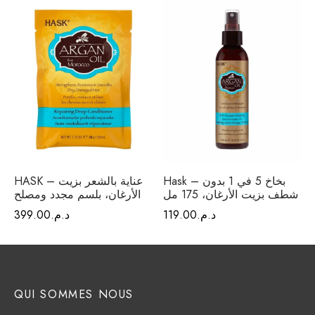
فيتامينات م
فيتامين E
المغني
الكال
أومي
Hask – بخاخ 5 في 1 بدون
HASK – عناية بالشعر بزيت
الكو
شطف بزيت الأرغان، 175 مل
الأرغان، بلسم مجدد ومصلح
د.م.
119.00
د.م.
399.00
أ
QUI SOMMES NOUS